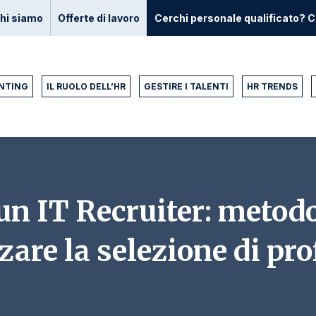
hi siamo
Offerte di lavoro
Cerchi personale qualificato? C
NTING
IL RUOLO DELL’HR
GESTIRE I TALENTI
HR TRENDS
 un IT Recruiter: metodo
zare la selezione di prof