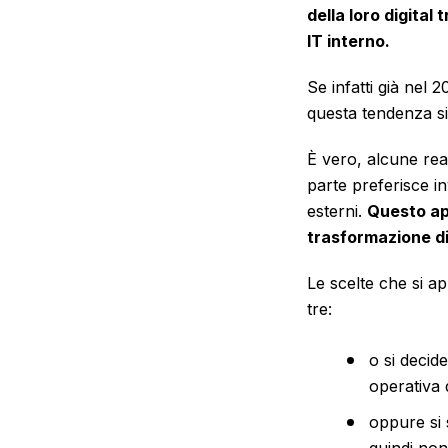
della loro digita
IT interno.
Se infatti già nel 2
questa tendenza si
È vero, alcune rea
parte preferisce in
esterni.
Questo app
trasformazione di
Le scelte che si a
tre:
o si decid
operativa 
oppure si 