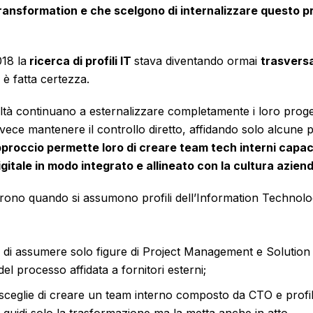
l transformation e che scelgono di internalizzare questo
018 la
ricerca di profili IT
stava diventando ormai
trasversal
 è fatta certezza.
ltà continuano a esternalizzare completamente i loro progett
vece mantenere il controllo diretto, affidando solo alcune p
roccio permette loro di creare team tech interni capaci
gitale in modo integrato e allineato con la cultura aziend
prono quando si assumono profili dell’Information Technol
e di assumere solo figure di Project Management e Solution
del processo affidata a fornitori esterni;
sceglie di creare un team interno composto da CTO e profil