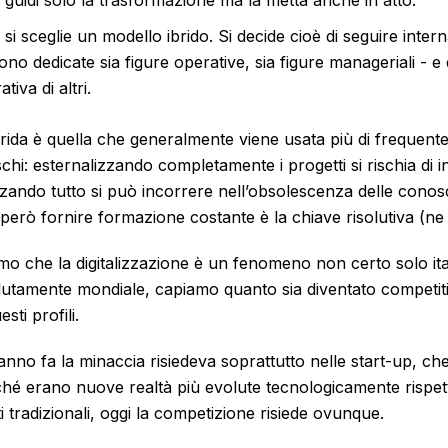
 guidi solo la trasformazione ma la metta anche in atto.
 si sceglie un modello ibrido. Si decide cioè di seguire inter
ono dedicate sia figure operative, sia figure manageriali - e 
tiva di altri.
brida è quella che generalmente viene usata più di frequente
chi: esternalizzando completamente i progetti si rischia di 
lizzando tutto si può incorrere nell’obsolescenza delle cono
 però fornire formazione costante è la chiave risolutiva (ne
mo che la digitalizzazione è un fenomeno non certo solo ita
utamente mondiale, capiamo quanto sia diventato competiti
sti profili.
nno fa la minaccia risiedeva soprattutto nelle start-up, che
erché erano nuove realtà più evolute tecnologicamente rispe
i tradizionali, oggi la competizione risiede ovunque.