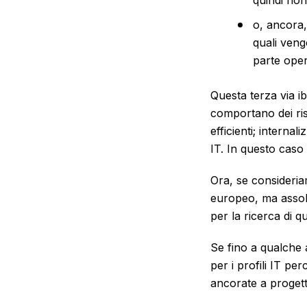
quindi non
o, ancora,
quali veng
parte opera
Questa terza via i
comportano dei ris
efficienti; interna
IT. In questo caso
Ora, se consideria
europeo, ma assol
per la ricerca di que
Se fino a qualche a
per i profili IT p
ancorate a progett