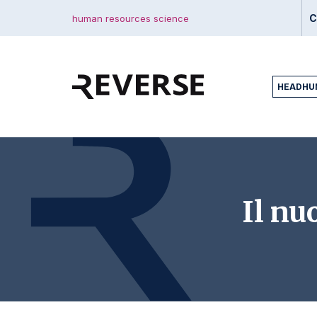
C
human resources science
HEADHU
Il n