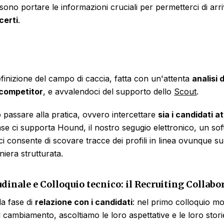
ono portare le informazioni cruciali per permetterci di arriv
certi
.
finizione del campo di caccia, fatta con un'attenta
analisi 
i competitor
,
e avvalendoci del supporto dello
Scout
.
 passare alla pratica, ovvero intercettare
sia i candidati at
fase ci supporta Hound, il nostro segugio elettronico, un so
i consente di scovare tracce dei profili in linea ovunque s
niera strutturata.
udinale e Colloquio tecnico: il Recruiting Collabo
a fase di
relazione con i candidati
: nel primo colloquio m
l cambiamento, ascoltiamo le loro aspettative e le loro stori