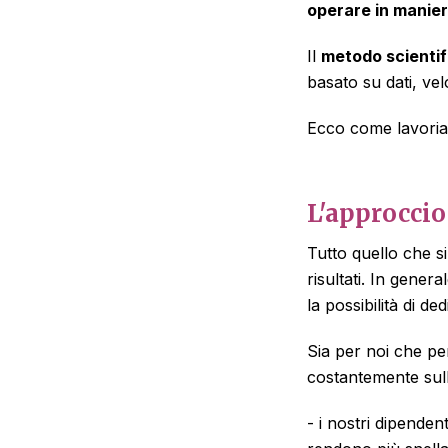
operare in manie
Il
metodo scientif
basato su dati, velo
Ecco come lavoriam
L'approccio
Tutto quello che si
risultati. In gener
la possibilità di d
Sia per noi che pe
costantemente sull
- i nostri dipende