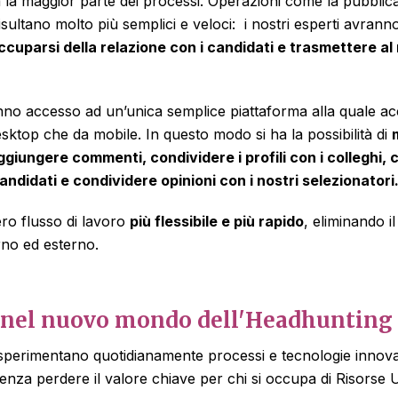
 la maggior parte dei processi. Operazioni come la pubblica
isultano molto più semplici e veloci: i nostri esperti avran
ccuparsi della relazione con i candidati e trasmettere al 
 hanno accesso ad un’unica semplice
piattaforma
alla quale a
ktop che da mobile. In questo modo si ha la possibilità di
ggiungere commenti, condividere i profili con i colleghi,
andidati e condividere opinioni con i nostri selezionatori
ero flusso di lavoro
più flessibile e più rapido
, eliminando 
erno ed esterno.
nel nuovo mondo dell'Headhunting
i sperimentano quotidianamente processi e tecnologie innova
enza perdere il valore chiave per chi si occupa di Risors