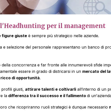
ell'Headhunting per il management
 figure giuste
è sempre più strategico nelle aziende.
rca e selezione del personale rappresentano un banco di pro
o della concorrenza e far fronte alle innumerevoli sfide imp
amentale essere in grado di districarsi in un
mercato del l
ricco di opportunità
.
profili giusti,
attirare talenti e coltivarli
all’interno di un 
e la
differenza tra il successo e il fallimento
di un'azienda
oloro che ricopriranno ruoli strategici è dunque necessario
n