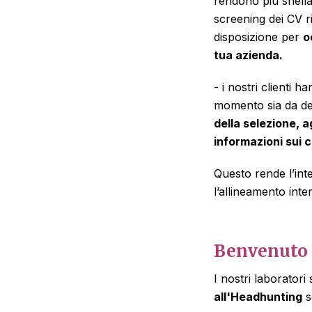
rendono più snella
screening dei CV r
disposizione per
o
tua azienda.
- i nostri clienti
momento sia da des
della selezione, a
informazioni sui c
Questo rende l’int
l’allineamento int
Benvenuto 
I nostri laborator
all'Headhunting
s