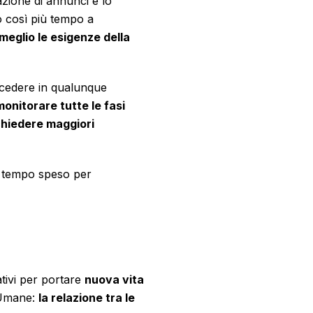
zione di annunci e lo
no così più tempo a
meglio le esigenze della
ccedere in qualunque
monitorare tutte le fasi
 chiedere maggiori
.
il tempo speso per
tivi per portare
nuova vita
e Umane:
la relazione tra le