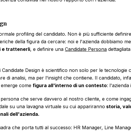
ign
ormale profiling del candidato. Non è più sufficiente defin
eriche della figura da cercare: noi e l'azienda dobbiamo met
 e trattenerli
, e definire una
Candidate Persona
dettagliata
i Candidate Design è scientifico non solo per le tecnologie
are di analisi, ma per l'insight che contiene. Il candidato, in
a emerge come
figura all'interno di un contesto
: l'azienda 
a persona che serve davvero al nostro cliente, e come ingag
dale su una lavagna virtuale su cui appariranno
storia, val
nali dell'azienda.
uadra che porta tutti al successo: HR Manager, Line Manager 