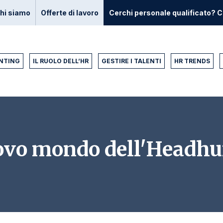
hi siamo
Offerte di lavoro
Cerchi personale qualificato? C
NTING
IL RUOLO DELL’HR
GESTIRE I TALENTI
HR TRENDS
uovo mondo dell'Headhu