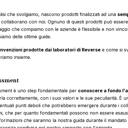
alisi che svolgiamo, nascono prodotti finalizzati ad una
semp
 collaborano con noi. Ognuno di questi prodotti può esser
 viaggio che compiamo con le aziende è flessibile e non vinco
siamo delle ottime guide.
 invenzioni prodotte dai laboratori di Reverse
e come si s
riamo insieme.
ssment
sment è uno step fondamentale per
conoscere a fondo l'
a correttamente, con i suoi valori e le sue peculiarità. È
entuali punti deboli che potrebbero emergere durante i co
oni, che per quanto fondamentali possono non essere esaus
informazioni che saranno la nostra guida durante il mandat
oscenza condivisa nel nostro rapporto con l'azienda
.