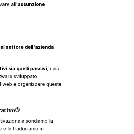
are all'
assunzione
del settore dell'azienda
tivi sia quelli passivi
, i più
ftware sviluppato
ul web e organizzare queste
rativo
®
otivazionale sondiamo la
e e le traduciamo in