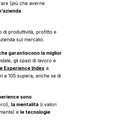
orare (più che averne
un’azienda
di produttività, profitto e
’azienda sul mercato.
che garantiscono la miglior
ndale, gli spazi di lavoro e
e Experience Index
a
i a 105 supera, anche se di
perience sono
erci),
la mentalità
(i valori
amente) e
le tecnologie