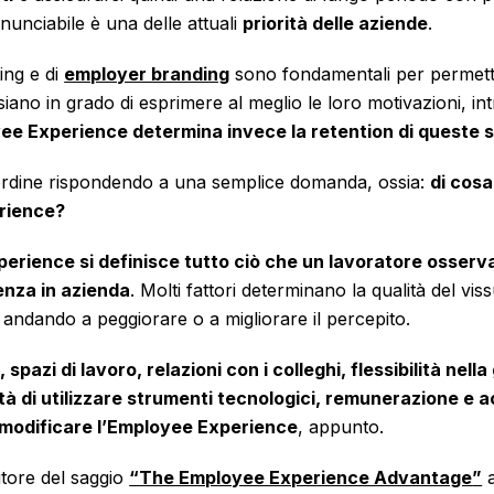
nunciabile è una delle attuali
priorità delle aziende
.
ting e di
employer branding
sono fondamentali per permette
siano in grado di esprimere al meglio le loro motivazioni, in
yee Experience determina invece la retention di queste 
rdine rispondendo a una semplice domanda, ossia:
di cos
rience?
rience si definisce tutto ciò che un lavoratore osserv
enza in azienda
. Molti fattori determinano la qualità del vi
andando a peggiorare o a migliorare il percepito.
 spazi di lavoro, relazioni con i colleghi, flessibilità nell
lità di utilizzare strumenti tecnologici, remunerazione e 
 modificare l’Employee Experience
, appunto.
tore del saggio
“
The Employee Experience Advantage
”
a