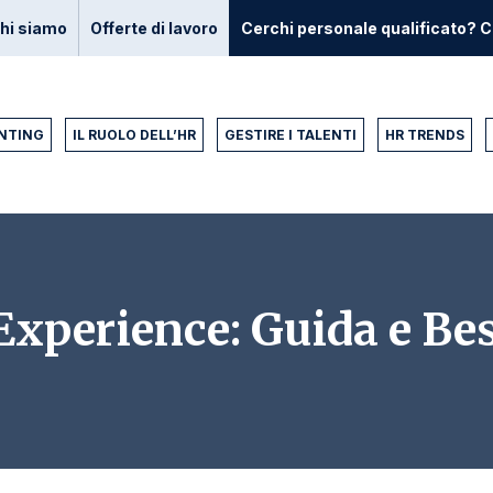
hi siamo
Offerte di lavoro
Cerchi personale qualificato? C
NTING
IL RUOLO DELL’HR
GESTIRE I TALENTI
HR TRENDS
xperience: Guida e Bes