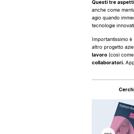
Questi tre aspetti
anche come mentali
agio quando immers
tecnologie innovat
Importantissimo è
altro progetto azi
lavoro
(così come d
collaboratori.
App
Cerchi