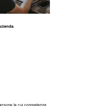
'azienda
.
 persone le cui competenze