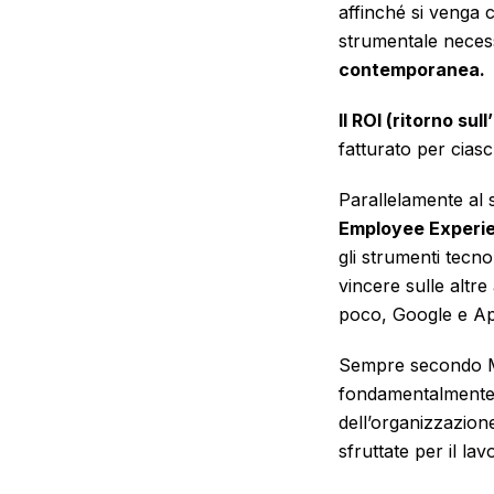
affinché si venga 
strumentale necess
contemporanea.
Il ROI (ritorno sul
fatturato per cias
Parallelamente al s
Employee Experi
gli strumenti tecno
vincere sulle altr
poco, Google e App
Sempre secondo
fondamentalment
dell’organizzazio
sfruttate per il lavo