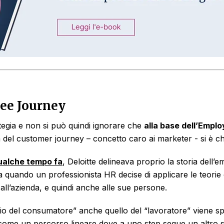
ee Journey
ategia e non si può quindi ignorare che
alla base dell’Empl
ga del customer journey – concetto caro ai marketer - si è 
 qualche tempo fa
, Deloitte delineava proprio la storia dell’
ta quando un professionista HR decise di applicare le teorie
ne all’azienda, e quindi anche alle sue persone.
ggio del consumatore” anche quello del “lavoratore” viene sp
come un percorso lineare dove a uno step segue un altro s