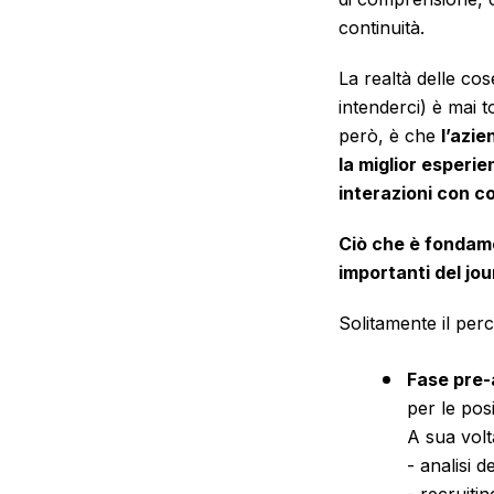
continuità.
La realtà delle co
intenderci) è mai t
però, è che
l’azie
la miglior esperien
interazioni con co
Ciò che è fondame
importanti del jo
Solitamente il per
Fase pre
per le pos
A sua volt
- analisi d