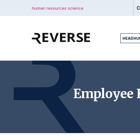
C
human resources science
HEADHU
Employee E