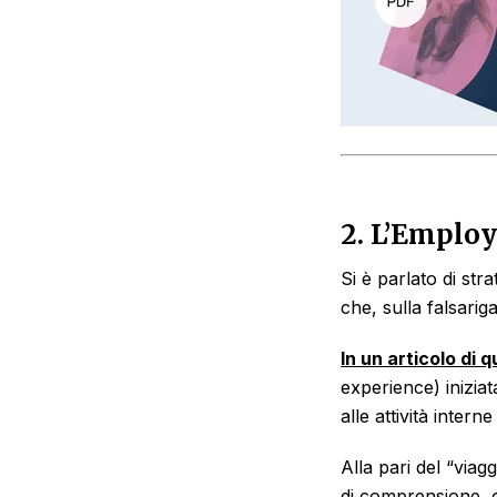
2.
L’Employ
Si è parlato di str
che, sulla falsari
In un articolo di
experience) inizia
alle attività inter
Alla pari del “via
di comprensione, 