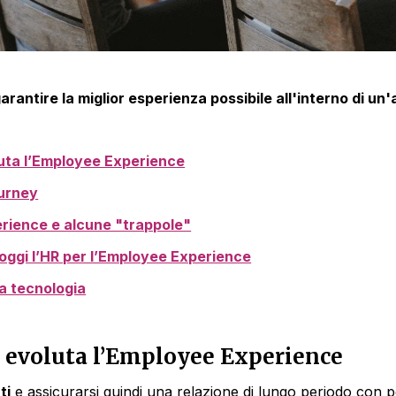
arantire la miglior esperienza possibile all'interno di un
uta l’Employee Experience
urney
rience e alcune "trappole"
oggi l’HR per l’Employee Experience
la tecnologia
 evoluta l’Employee Experience
ti
e assicurarsi quindi una relazione di lungo periodo con