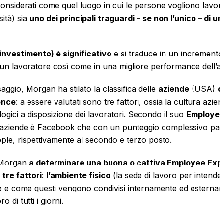
considerati come quel luogo in cui le persone vogliono lav
ità) sia
uno dei principali traguardi – se non l’unico – di 
l’investimento) è significativo
e si traduce in un incremento 
cun lavoratore così come in una migliore performance dell
aggio, Morgan ha stilato la classifica delle
aziende
(USA)
ence
: a essere valutati sono tre fattori, ossia la cultura azie
logici a disposizione dei lavoratori. Secondo il suo
Employe
e aziende è Facebook che con un punteggio complessivo par
le, rispettivamente al secondo e terzo posto.
 Morgan
a determinare una buona o cattiva Employee Ex
e
tre fattori
:
l’ambiente fisico
(la sede di lavoro per intend
ne e come questi vengono condivisi internamente ed estern
ro di tutti i giorni.