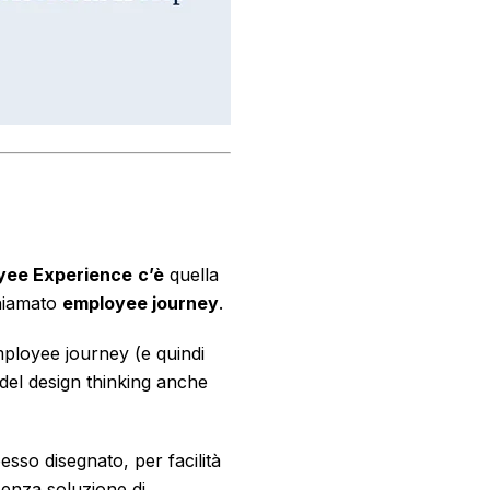
oyee Experience
c’è
quella
chiamato
employee journey
.
employee journey (e quindi
 del design thinking anche
esso disegnato, per facilità
enza soluzione di