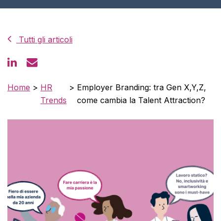
Tutti gli articoli
Home
>
HR
>
Employer Branding: tra Gen X,Y,Z,
Trends
come cambia la Talent Attraction?